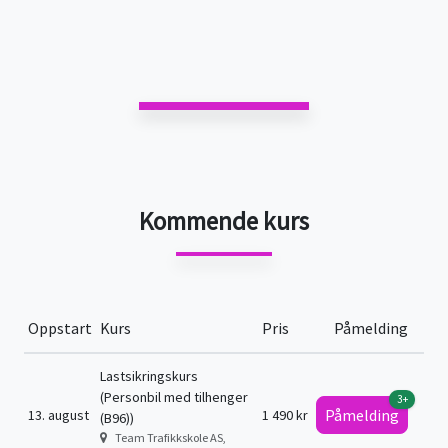
Kommende kurs
Oppstart
Kurs
Pris
Påmelding
Lastsikringskurs
(Personbil med tilhenger
3+
Påmelding
13. august
1 490 kr
(B96))
Team Trafikkskole AS,