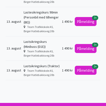
Birger Hatlebakksveg 20b
Lastesikringskurs 90min
(Personbil med tilhenger
3+
Påmelding
13. august
1 490 kr
(BE))
Team Trafikkskole AS,
Birger Hatlebakksveg 20b
Lastsikringskurs
3+
(Minibuss (D1E))
13. august
1 490 kr
Påmelding
Team Trafikkskole AS,
Birger Hatlebakksveg 20b
Lastsikringskurs (Traktor)
3+
Påmelding
13. august
1 490 kr
Team Trafikkskole AS,
Birger Hatlebakksveg 20b