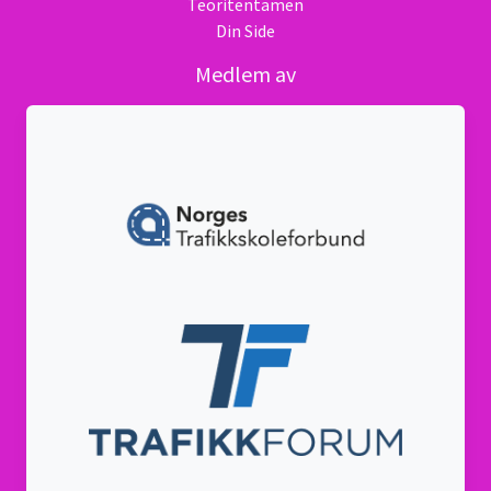
Teoritentamen
Din Side
Medlem av