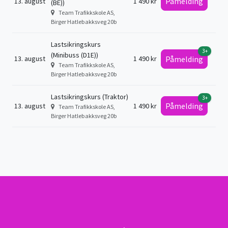
Påmelding
13. august
1 490 kr
(BE))
Team Trafikkskole AS,
Birger Hatlebakksveg 20b
Lastsikringskurs
3+
(Minibuss (D1E))
13. august
1 490 kr
Påmelding
Team Trafikkskole AS,
Birger Hatlebakksveg 20b
Lastsikringskurs (Traktor)
3+
Påmelding
13. august
1 490 kr
Team Trafikkskole AS,
Birger Hatlebakksveg 20b