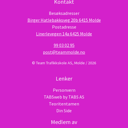
Kontakt
Besøksadresser
Birger Hatlebakksveg 20b 6415 Molde
Postadresse
Linerlevegen 14a 6425 Molde
99 03 02 95
post@teammolde.no
© Team Trafikkskole AS, Molde / 2026
Lenker
Personvern
TABSweb
by TABS AS
Teoritentamen
Din Side
Medlem av