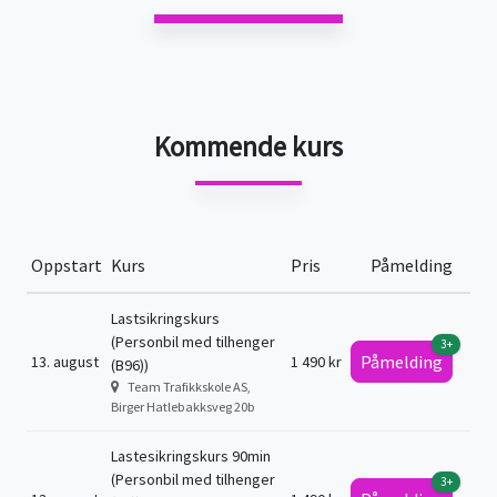
Kommende kurs
Oppstart
Kurs
Pris
Påmelding
Lastsikringskurs
(Personbil med tilhenger
3+
Påmelding
13. august
1 490 kr
(B96))
Team Trafikkskole AS,
Birger Hatlebakksveg 20b
Lastesikringskurs 90min
(Personbil med tilhenger
3+