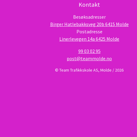
Kontakt
Besøksadresser
Birger Hatlebakksveg 20b 6415 Molde
Postadresse
Linerlevegen 14a 6425 Molde
99 03 02 95
post@teammolde.no
© Team Trafikkskole AS, Molde / 2026