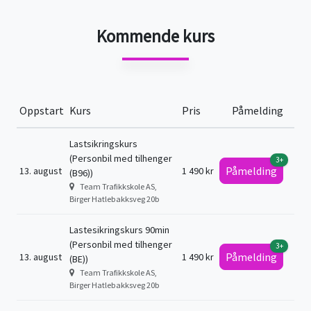
Kommende kurs
Oppstart
Kurs
Pris
Påmelding
Lastsikringskurs
(Personbil med tilhenger
3+
Påmelding
13. august
1 490 kr
(B96))
Team Trafikkskole AS,
Birger Hatlebakksveg 20b
Lastesikringskurs 90min
(Personbil med tilhenger
3+
Påmelding
13. august
1 490 kr
(BE))
Team Trafikkskole AS,
Birger Hatlebakksveg 20b