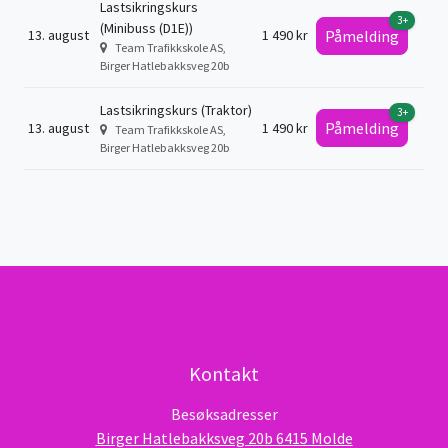
Lastsikringskurs
3+
(Minibuss (D1E))
13. august
1 490 kr
Påmelding
Team Trafikkskole AS,
Birger Hatlebakksveg 20b
Lastsikringskurs (Traktor)
3+
Påmelding
13. august
1 490 kr
Team Trafikkskole AS,
Birger Hatlebakksveg 20b
Kontakt
Besøksadresser
Birger Hatlebakksveg 20b 6415 Molde