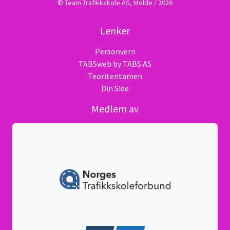
© Team Trafikkskole AS, Molde / 2026
Lenker
Personvern
TABSweb
by TABS AS
Teoritentamen
Din Side
Medlem av