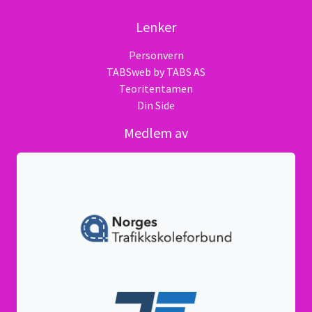
Lenker
Personvern
TABSweb
by TABS AS
Teoritentamen
Din Side
Medlem av